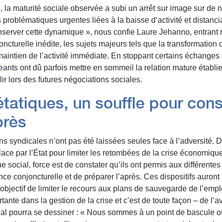
 la maturité sociale observée a subi un arrêt sur image sur de
 problématiques urgentes liées à la baisse d‘activité et distanci
server cette dynamique », nous confie Laure Jehanno, entrant ra
joncturelle inédite, les sujets majeurs tels que la transformati
 maintien de l’activité immédiate. En stoppant certains échanges
eants ont dû parfois mettre en sommeil la relation mature établi
ir lors des futures négociations sociales.
étatiques, un souffle pour cons
près
ns syndicales n’ont pas été laissées seules face à l’adversité. 
ace par l’État pour limiter les retombées de la crise économique. 
gue social, force est de constater qu’ils ont permis aux différente
nce conjoncturelle et de préparer l’après. Ces dispositifs auront
bjectif de limiter le recours aux plans de sauvegarde de l’empl
tante dans la gestion de la crise et c’est de toute façon – de l
l pourra se dessiner : « Nous sommes à un point de bascule où 