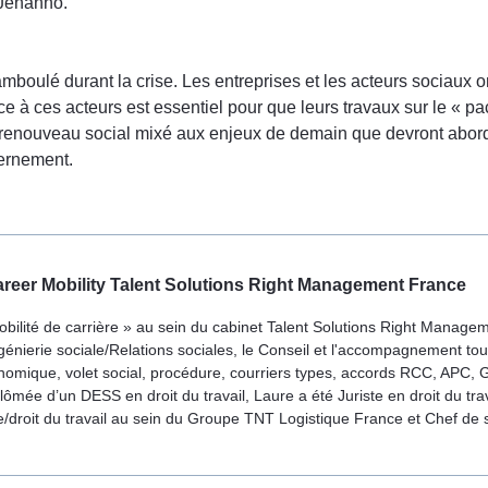
 Jehanno.
boulé durant la crise. Les entreprises et les acteurs sociaux on
e à ces acteurs est essentiel pour que leurs travaux sur le « p
 renouveau social mixé aux enjeux de demain que devront aborde
vernement.
areer Mobility Talent Solutions Right Management France
 Mobilité de carrière » au sein du cabinet Talent Solutions Right Mana
'Ingénierie sociale/Relations sociales, le Conseil et l'accompagnement t
conomique, volet social, procédure, courriers types, accords RCC, APC
plômée d’un DESS en droit du travail, Laure a été Juriste en droit du tra
droit du travail au sein du Groupe TNT Logistique France et Chef de se