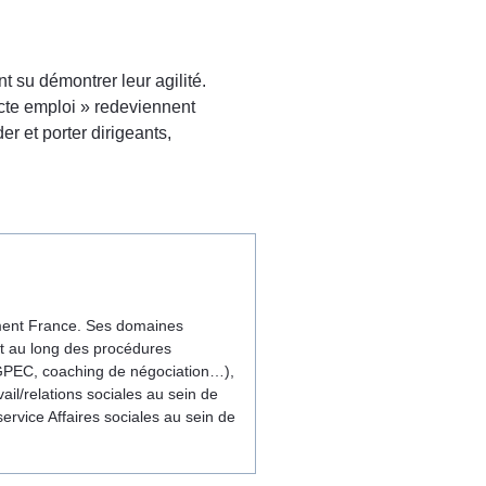
t su démontrer leur agilité.
acte emploi » redeviennent
r et porter dirigeants,
gement France. Ses domaines
out au long des procédures
, GPEC, coaching de négociation…),
vail/relations sociales au sein de
rvice Affaires sociales au sein de