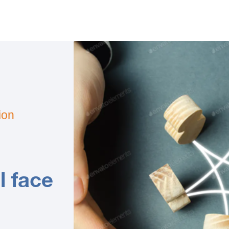
ion
l face