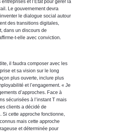
entreprises et l’État pour gérer la
ravail. Le gouvernement devra
inventer le dialogue social autour
 des transitions digitales,
t, dans un discours de
firme-t-elle avec conviction.
ite, il faudra composer avec les
se et sa vision sur le long
açon plus ouverte, inclure plus
ployabilité et l’engagement. « Je
ngements d’approches. Face à
ns sécurisées à l’instant T mais
mes clients a décidé de
 Si cette approche fonctionne,
e connus mais cette approche
urageuse et déterminée pour