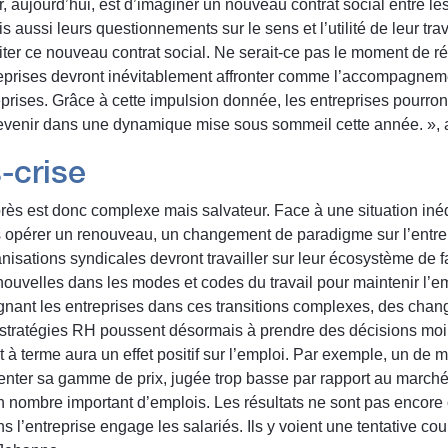
r, aujourd’hui, est d’imaginer un nouveau contrat social entre les 
s aussi leurs questionnements sur le sens et l’utilité de leur t
liter ce nouveau contrat social. Ne serait-ce pas le moment de ré
prises devront inévitablement affronter comme l’accompagnement
prises. Grâce à cette impulsion donnée, les entreprises pourron
evenir dans une dynamique mise sous sommeil cette année. », af
-crise
rès est donc complexe mais salvateur. Face à une situation inéd
opérer un renouveau, un changement de paradigme sur l’entrepri
anisations syndicales devront travailler sur leur écosystème de f
ouvelles dans les modes et codes du travail pour maintenir l’em
gnant les entreprises dans ces transitions complexes, des cha
es stratégies RH poussent désormais à prendre des décisions moi
 à terme aura un effet positif sur l’emploi. Par exemple, un de 
nter sa gamme de prix, jugée trop basse par rapport au marché.
 un nombre important d’emplois. Les résultats ne sont pas encor
l’entreprise engage les salariés. Ils y voient une tentative co