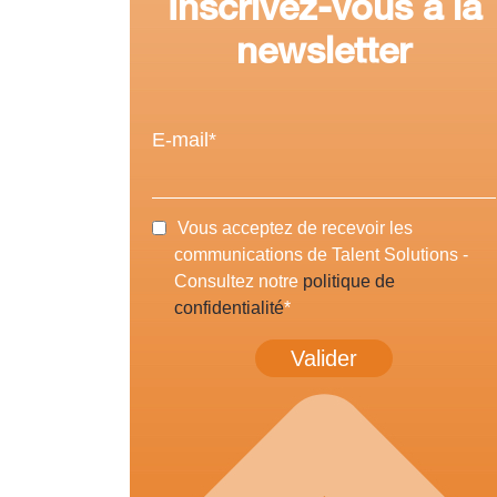
Inscrivez-vous à la
newsletter
E-mail
*
Vous acceptez de recevoir les
communications de Talent Solutions -
Consultez notre
politique de
confidentialité
*